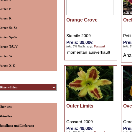
Sorten P
Sorten R
Orange Grove
Orc
Sorten Sa-So
Stamile 2009
Peti
Sorten Sp-Sz
Preis: 39,00€
Prei
Sorten T/U/V
inkl. 7% MwSt. zzgl.
Versand
inkl. 
momentan ausverkauft
Anz
Sorten W
Sorten X-Z
üchter
nformationen
Outer Limits
Ove
Über uns
Aktuelles
Gossard 2009
Grac
Bestellung und Lieferung
Preis: 49,00€
Prei