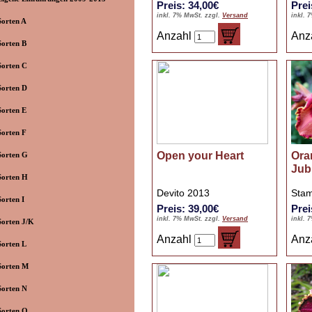
Preis: 34,00€
Prei
inkl. 7% MwSt. zzgl.
Versand
inkl. 
Sorten A
Anzahl
Anz
Sorten B
Sorten C
Sorten D
Sorten E
Sorten F
Open your Heart
Ora
Sorten G
Jub
Sorten H
Devito 2013
Stam
Sorten I
Preis: 39,00€
Prei
inkl. 7% MwSt. zzgl.
Versand
inkl. 
Sorten J/K
Anzahl
Anz
Sorten L
Sorten M
Sorten N
Sorten O