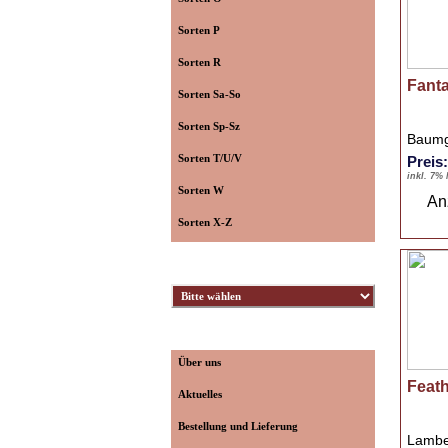
Sorten P
Sorten R
Fant
Sorten Sa-So
Sorten Sp-Sz
Baumg
Sorten T/U/V
Preis
inkl. 7%
Sorten W
An
Sorten X-Z
Züchter
Informationen
Über uns
Feat
Aktuelles
Bestellung und Lieferung
Lambe