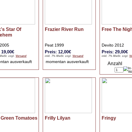
's Star Of
Frazier River Run
Free The Nig
lehem
 2005
Peat 1999
Devito 2012
: 19,00€
Preis: 12,00€
Preis: 29,00€
 MwSt. zzgl.
Versand
inkl. 7% MwSt. zzgl.
Versand
inkl. 7% MwSt. zzgl.
V
ntan ausverkauft
momentan ausverkauft
Anzahl
d Green Tomatoes
Frilly Lilyan
Fringy