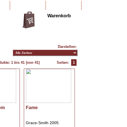
Neues Konto
Konto
Warenkorb
Darstellen:
dukte:
1
bis
41
(von
41
)
Seiten:
1
hem
Fame
Grace-Smith 2005