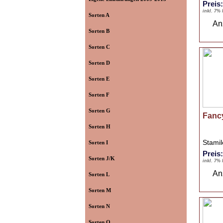
Preis
inkl. 7%
Sorten A
An
Sorten B
Sorten C
Sorten D
Sorten E
Sorten F
Sorten G
Fanc
Sorten H
Stami
Sorten I
Preis
Sorten J/K
inkl. 7%
An
Sorten L
Sorten M
Sorten N
Sorten O