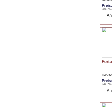
Preis
inkl. 7%
An
Fortu
DeVit
Preis
inkl. 7%
An