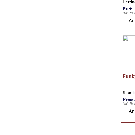
Herrin
Preis
inkl. 7%
An
Funk
Stami
Preis
inkl. 7%
An