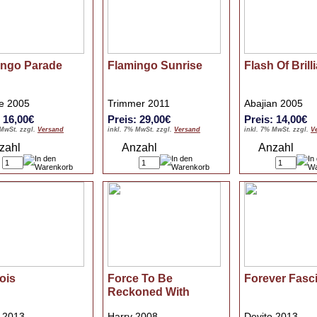
ingo Parade
Flamingo Sunrise
Flash Of Brill
le 2005
Trimmer 2011
Abajian 2005
: 16,00€
Preis: 29,00€
Preis: 14,00€
 MwSt. zzgl.
Versand
inkl. 7% MwSt. zzgl.
Versand
inkl. 7% MwSt. zzgl.
V
zahl
Anzahl
Anzahl
ois
Force To Be
Forever Fasc
Reckoned With
o 2013
Harry 2008
Devito 2013