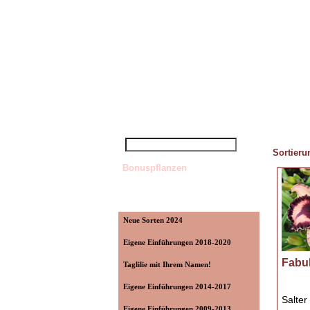
Startseite
»
Taglilienshop
»
Sorten F
Schnellsuche
Sortier
Bonuspflanzen
Kategorien
Neue Sorten 2024
Eigene Einführungen 2018-2020
Fabul
Taglilie mit Ihrem Namen!
Eigene Einführungen 2014-2017
Salter
Eigene Einführungen 2009-2013