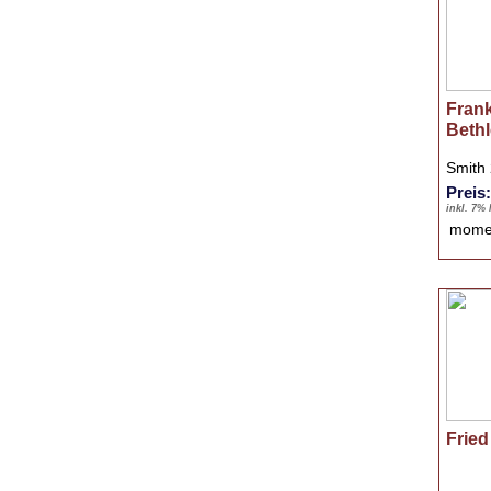
Frank
Beth
Smith
Preis
inkl. 7%
mome
Frie