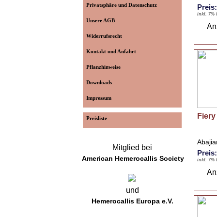
Privatsphäre und Datenschutz
Preis
inkl. 7%
Unsere AGB
An
Widerrufsrecht
Kontakt und Anfahrt
Pflanzhinweise
Downloads
Impressum
Fier
Preisliste
Abaji
Mitglied bei
Preis
American Hemerocallis Society
inkl. 7%
An
und
Hemerocallis Europa e.V.