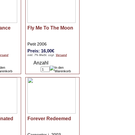
iance
Fly Me To The Moon
Petit 2006
Preis: 16,00€
ersand
inkl. 7% MwSt. zzgl.
Versand
Anzahl
inated
Forever Redeemed
Carpenter j. 2003