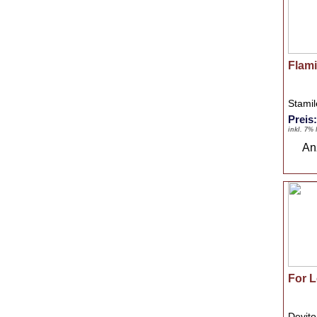
Flam
Stami
Preis
inkl. 7%
An
For L
Devit