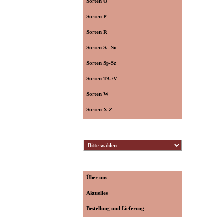
Sorten O
Sorten P
Sorten R
Sorten Sa-So
Sorten Sp-Sz
Sorten T/U/V
Sorten W
Sorten X-Z
Züchter
Informationen
Über uns
Aktuelles
Bestellung und Lieferung