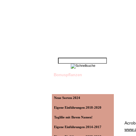
Startseite
»
Taglilienshop
»
Downloads
Schnellsuche
Bonuspflanzen
Kategorien
Neue Sorten 2024
Eigene Einführungen 2018-2020
Taglilie mit Ihrem Namen!
Acrob
Eigene Einführungen 2014-2017
www.