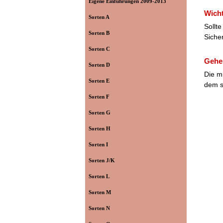
Eigene Einführungen 2009-2013
Wicht
Sorten A
Sollt
Sorten B
Siche
Sorten C
Gehen
Sorten D
Die m
Sorten E
dem s
Sorten F
Sorten G
Sorten H
Sorten I
Sorten J/K
Sorten L
Sorten M
Sorten N