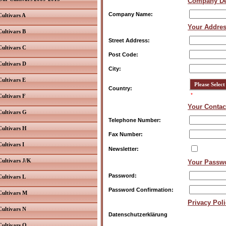
Company De
Company Name:
Cultivars A
Your Addre
Cultivars B
Street Address:
Cultivars C
Post Code:
Cultivars D
City:
Cultivars E
Country:
*
Cultivars F
Your Contac
Cultivars G
Telephone Number:
Cultivars H
Fax Number:
Cultivars I
Newsletter:
Cultivars J/K
Your Passw
Password:
Cultivars L
Password Confirmation:
Cultivars M
Privacy Pol
Cultivars N
Datenschutzerklärung
Cultivars O