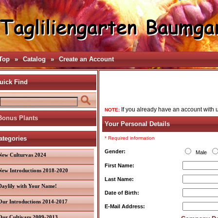
Top
»
Catalog
»
Create an Account
uick Find
If you already have an account with u
NOTE:
Bonus Plants
Your Personal Details
ategories
* Required information
Gender:
Male
New Culturvas 2024
First Name:
New Introductions 2018-2020
Last Name:
Daylily with Your Name!
Date of Birth:
Our Introductions 2014-2017
E-Mail Address:
Our Cultivars 2009-2013