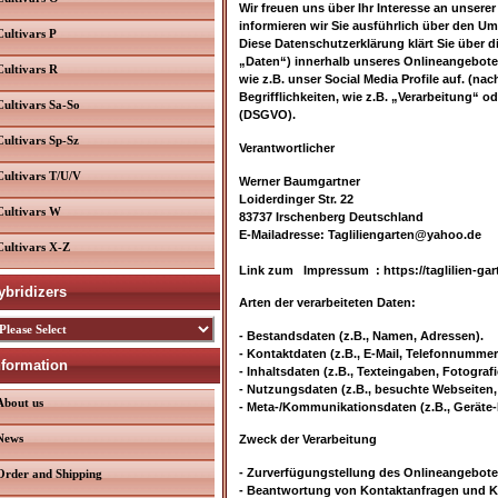
Wir freuen uns über Ihr Interesse an unserer
informieren wir Sie ausführlich über den U
Cultivars P
Diese Datenschutzerklärung klärt Sie über
„Daten“) innerhalb unseres Onlineangebote
Cultivars R
wie z.B. unser Social Media Profile auf. (n
Begrifflichkeiten, wie z.B. „Verarbeitung“ 
Cultivars Sa-So
(DSGVO).
Cultivars Sp-Sz
Verantwortlicher
Cultivars T/U/V
Werner Baumgartner
Loiderdinger Str. 22
Cultivars W
83737 Irschenberg Deutschland
E-Mailadresse: Tagliliengarten@yahoo.de
Cultivars X-Z
Link zum
Impressum
: https://taglilien-ga
ybridizers
Arten der verarbeiteten Daten:
- Bestandsdaten (z.B., Namen, Adressen).
- Kontaktdaten (z.B., E-Mail, Telefonnummer
nformation
- Inhaltsdaten (z.B., Texteingaben, Fotografi
- Nutzungsdaten (z.B., besuchte Webseiten, I
About us
- Meta-/Kommunikationsdaten (z.B., Geräte-
News
Zweck der Verarbeitung
- Zurverfügungstellung des Onlineangebotes
Order and Shipping
- Beantwortung von Kontaktanfragen und K