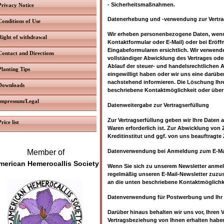
- Sicherheitsmaßnahmen.
Privacy Notice
Datenerhebung und -verwendung zur Vertr
Conditions of Use
Wir erheben personenbezogene Daten, wenn S
Right of withdrawal
Kontaktformular oder E-Mail) oder bei Eröff
Eingabeformularen ersichtlich. Wir verwend
Contact and Directions
vollständiger Abwicklung des Vertrages od
Ablauf der steuer- und handelsrechtlichen A
Planting Tips
eingewilligt haben oder wir uns eine darübe
nachstehend informieren. Die Löschung Ihre
Downloads
beschriebene Kontaktmöglichkeit oder über
Impressum/Legal
Datenweitergabe zur Vertragserfüllung
Zur Vertragserfüllung geben wir Ihre Daten 
Price list
Waren erforderlich ist. Zur Abwicklung von 
Kreditinstitut und ggf. von uns beauftragt
Member of
Datenverwendung bei Anmeldung zum E-Mai
merican Hemerocallis Society
Wenn Sie sich zu unserem Newsletter anmeld
regelmäßig unseren E-Mail-Newsletter zuzu
an die unten beschriebene Kontaktmöglichke
Datenverwendung für Postwerbung und Ihr
Darüber hinaus behalten wir uns vor, Ihren
Vertragsbeziehung von Ihnen erhalten haben 