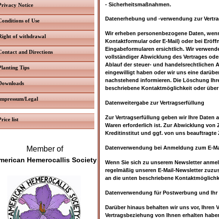
- Sicherheitsmaßnahmen.
Privacy Notice
Datenerhebung und -verwendung zur Vertr
Conditions of Use
Wir erheben personenbezogene Daten, wenn S
Right of withdrawal
Kontaktformular oder E-Mail) oder bei Eröff
Eingabeformularen ersichtlich. Wir verwend
Contact and Directions
vollständiger Abwicklung des Vertrages od
Ablauf der steuer- und handelsrechtlichen A
Planting Tips
eingewilligt haben oder wir uns eine darübe
nachstehend informieren. Die Löschung Ihre
Downloads
beschriebene Kontaktmöglichkeit oder über
Impressum/Legal
Datenweitergabe zur Vertragserfüllung
Zur Vertragserfüllung geben wir Ihre Daten 
Price list
Waren erforderlich ist. Zur Abwicklung von 
Kreditinstitut und ggf. von uns beauftragt
Member of
Datenverwendung bei Anmeldung zum E-Mai
merican Hemerocallis Society
Wenn Sie sich zu unserem Newsletter anmeld
regelmäßig unseren E-Mail-Newsletter zuzu
an die unten beschriebene Kontaktmöglichke
Datenverwendung für Postwerbung und Ihr
Darüber hinaus behalten wir uns vor, Ihren
Vertragsbeziehung von Ihnen erhalten haben 