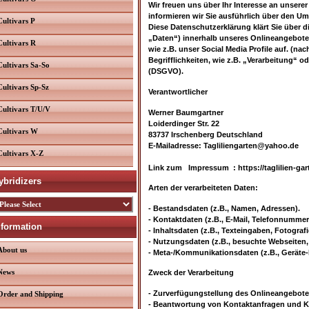
Wir freuen uns über Ihr Interesse an unserer
informieren wir Sie ausführlich über den U
Cultivars P
Diese Datenschutzerklärung klärt Sie über
„Daten“) innerhalb unseres Onlineangebote
Cultivars R
wie z.B. unser Social Media Profile auf. (n
Begrifflichkeiten, wie z.B. „Verarbeitung“ 
Cultivars Sa-So
(DSGVO).
Cultivars Sp-Sz
Verantwortlicher
Cultivars T/U/V
Werner Baumgartner
Loiderdinger Str. 22
Cultivars W
83737 Irschenberg Deutschland
E-Mailadresse: Tagliliengarten@yahoo.de
Cultivars X-Z
Link zum
Impressum
: https://taglilien-ga
ybridizers
Arten der verarbeiteten Daten:
- Bestandsdaten (z.B., Namen, Adressen).
- Kontaktdaten (z.B., E-Mail, Telefonnummer
nformation
- Inhaltsdaten (z.B., Texteingaben, Fotografi
- Nutzungsdaten (z.B., besuchte Webseiten, I
About us
- Meta-/Kommunikationsdaten (z.B., Geräte-
News
Zweck der Verarbeitung
- Zurverfügungstellung des Onlineangebotes
Order and Shipping
- Beantwortung von Kontaktanfragen und K