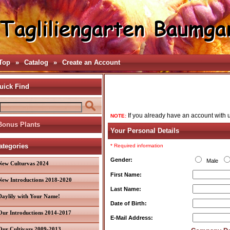
Top
»
Catalog
»
Create an Account
uick Find
If you already have an account with u
NOTE:
Bonus Plants
Your Personal Details
ategories
* Required information
Gender:
Male
New Culturvas 2024
First Name:
New Introductions 2018-2020
Last Name:
Daylily with Your Name!
Date of Birth:
Our Introductions 2014-2017
E-Mail Address:
Our Cultivars 2009-2013