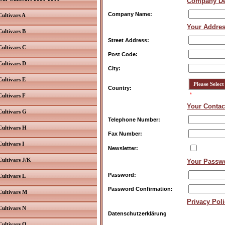
Company De
Company Name:
Cultivars A
Your Addre
Cultivars B
Street Address:
Cultivars C
Post Code:
Cultivars D
City:
Cultivars E
Country:
*
Cultivars F
Your Contac
Cultivars G
Telephone Number:
Cultivars H
Fax Number:
Cultivars I
Newsletter:
Cultivars J/K
Your Passw
Password:
Cultivars L
Password Confirmation:
Cultivars M
Privacy Pol
Cultivars N
Datenschutzerklärung
Cultivars O