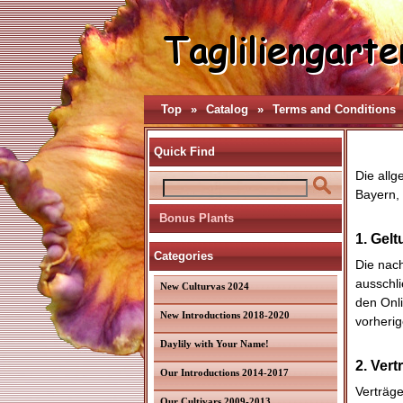
Top
»
Catalog
»
Terms and Conditions
Quick Find
Die all
Bayern,
Bonus Plants
1. Gel
Categories
Die nac
ausschl
New Culturvas 2024
den Onl
New Introductions 2018-2020
vorheri
Daylily with Your Name!
2. Vert
Our Introductions 2014-2017
Verträge
Our Cultivars 2009-2013