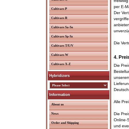
freiwill
per E-Ma
Cultivars P
Der Vert
Cultivars R
vergriff
anbieten
Cultivars Sa-So
unverzüg
Cultivars Sp-Sz
Die Vert
Cultivars T/U/V
Cultivars W
4. Prei
Cultivars X-Z
Die Prei
Bestellu
Hybridizers
unserem 
Lieferu
Deutsch
Information
Alle Pre
About us
Die Prei
News
Online-S
Order and Shipping
und even