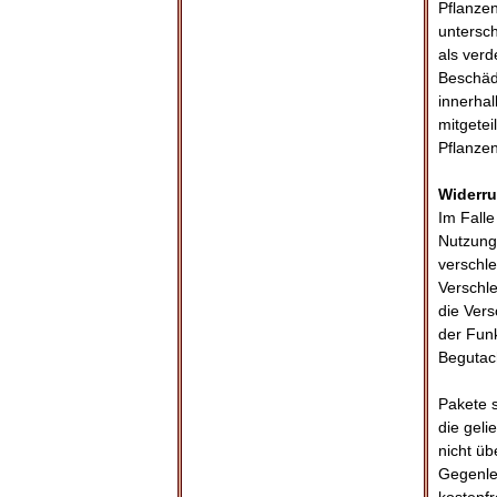
Pflanzen
untersch
als verd
Beschäd
innerha
mitgete
Pflanzen
Widerru
Im Fall
Nutzunge
verschl
Verschl
die Vers
der Funk
Begutach
Pakete 
die geli
nicht üb
Gegenlei