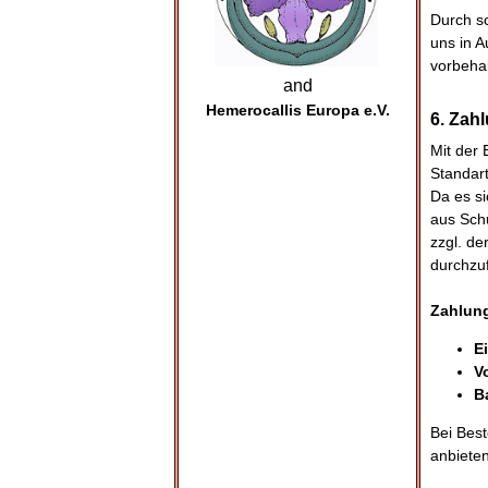
Durch sc
uns in A
vorbehal
and
Hemerocallis Europa e.V.
6. Zah
Mit der 
Standart
Da es si
aus Sch
zzgl. de
durchzu
Zahlun
E
V
B
Bei Bes
anbieten