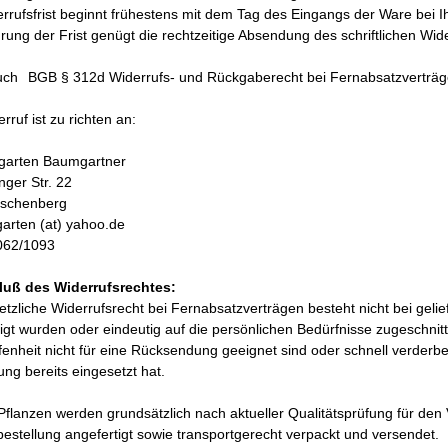
rrufsfrist beginnt frühestens mit dem Tag des Eingangs der Ware bei I
ung der Frist genügt die rechtzeitige Absendung des schriftlichen Wi
uch
BGB § 312d Widerrufs- und Rückgaberecht bei Fernabsatzverträg
rruf ist zu richten an:
engarten Baumgartner
nger Str. 22
rschenberg
ngarten (at) yahoo.de
062/1093
uß des Widerrufsrechtes:
tzliche Widerrufsrecht bei Fernabsatzverträgen besteht nicht bei geli
igt wurden oder eindeutig auf die persönlichen Bedürfnisse zugeschnitt
enheit nicht für eine Rücksendung geeignet sind oder schnell verderb
ng bereits eingesetzt hat.
flanzen werden grundsätzlich nach aktueller Qualitätsprüfung für den 
stellung angefertigt sowie transportgerecht verpackt und versendet.