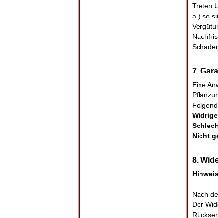
Treten U
a.) so s
Vergütu
Nachfris
Schaden
7. Gar
Eine An
Pflanzun
Folgend
Widrige
Schlech
Nicht g
8. Wide
Hinweis
Nach de
Der Wid
Rücksend