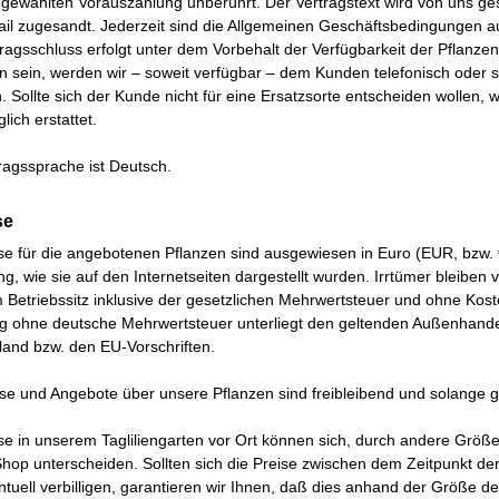
ig gewählten Vorauszahlung unberührt. Der Vertragstext wird von uns g
il zugesandt. Jederzeit sind die Allgemeinen Geschäftsbedingungen a
ragsschluss erfolgt unter dem Vorbehalt der Verfügbarkeit der Pflanzen.
en sein, werden wir – soweit verfügbar – dem Kunden telefonisch oder sc
. Sollte sich der Kunde nicht für eine Ersatzsorte entscheiden wollen,
lich erstattet.
ragssprache ist Deutsch.
se
se für die angebotenen Pflanzen sind ausgewiesen in Euro (EUR, bzw. €
ng, wie sie auf den Internetseiten dargestellt wurden. Irrtümer bleiben
Betriebssitz inklusive der gesetzlichen Mehrwertsteuer und ohne Kos
ng ohne deutsche Mehrwertsteuer unterliegt den geltenden Außenhan
land bzw. den EU-Vorschriften.
ise und Angebote über unsere Pflanzen sind freibleibend und solange g
se in unserem Tagliliengarten vor Ort können sich, durch andere Grö
hop unterscheiden. Sollten sich die Preise zwischen dem Zeitpunkt de
tuell verbilligen, garantieren wir Ihnen, daß dies anhand der Größe d