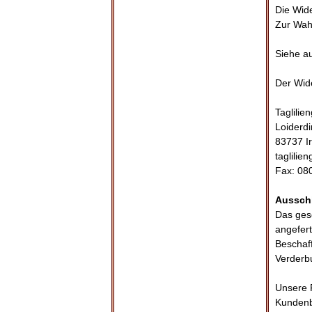
Die Wide
Zur Wahr
Siehe a
Der Wide
Taglili
Loiderdi
83737 I
taglilie
Fax: 08
Ausschl
Das gese
angefert
Beschaff
Verderbu
Unsere P
Kundenbe