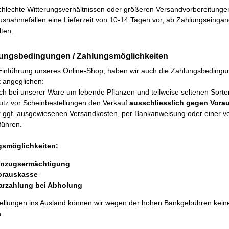
hlechte Witterungsverhältnissen oder größeren Versandvorbereitungen 
usnahmefällen eine Lieferzeit von 10-14 Tagen vor, ab Zahlungseingan
ten.
lungsbedingungen / Zahlungsmöglichkeiten
Einführung unseres Online-Shop, haben wir auch die Zahlungsbedingun
 angeglichen:
ch bei unserer Ware um lebende Pflanzen und teilweise seltenen Sorten 
utz vor Scheinbestellungen den Verkauf
ausschliesslich gegen Vora
r ggf. ausgewiesenen Versandkosten, per Bankanweisung oder einer von 
führen.
gsmöglichkeiten:
inzugsermächtigung
orauskasse
arzahlung bei Abholung
tellungen ins Ausland können wir wegen der hohen Bankgebühren kein
.