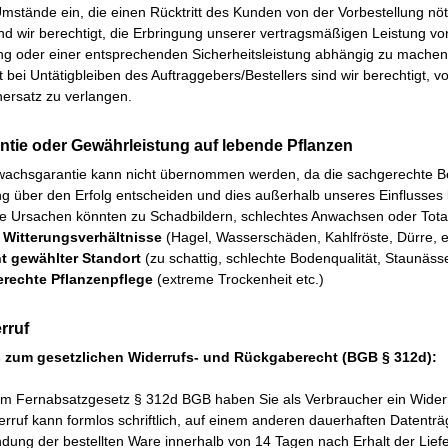
mstände ein, die einen Rücktritt des Kunden von der Vorbestellung nöti
ind wir berechtigt, die Erbringung unserer vertragsmäßigen Leistung v
ng oder einer entsprechenden Sicherheitsleistung abhängig zu mach
t bei Untätigbleiben des Auftraggebers/Bestellers sind wir berechtigt, 
ersatz zu verlangen.
antie oder Gewährleistung auf lebende Pflanzen
wachsgarantie kann nicht übernommen werden, da die sachgerechte 
g über den Erfolg entscheiden und dies außerhalb unseres Einflusses l
e Ursachen könnten zu Schadbildern, schlechtes Anwachsen oder Totala
 Witterungsverhältnisse
(Hagel, Wasserschäden, Kahlfröste, Dürre, e
t gewählter Standort
(zu schattig, schlechte Bodenqualität, Staunässe
erechte Pflanzenpflege
(extreme Trockenheit etc.)
rruf
 zum gesetzlichen Widerrufs- und Rückgaberecht (BGB § 312d):
m Fernabsatzgesetz § 312d BGB haben Sie als Verbraucher ein Widerr
erruf kann formlos schriftlich, auf einem anderen dauerhaften Daten
ung der bestellten Ware innerhalb von 14 Tagen nach Erhalt der Liefe