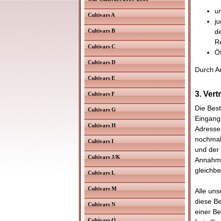
u
Cultivars A
ju
Cultivars B
d
R
Cultivars C
Öf
Cultivars D
Durch An
Cultivars E
3. Ver
Cultivars F
Die Best
Cultivars G
Eingang
Cultivars H
Adresse.
nochmal
Cultivars I
und der 
Cultivars J/K
Annahme
gleichb
Cultivars L
Cultivars M
Alle uns
diese B
Cultivars N
einer B
Cultivars O