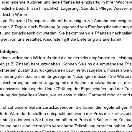
 sind lebende Kulturen und jede Pflanze ist einzigartig in Ihrer Wuch
iedliche Bedürfnisse hinsichtlich Lagerung, Standort, Pflege, Wasser
erbliche Waren.
igte Pflanzen (Transportschäden) berechtigen zur Annahmeverweigeru
lb von 2 Tagen nach Empfang (ausgehend von Empfangsbestätigung od
ilt, und zurückgeschickt werden. Sie bekommen die Pflanzen nachgeli
wert von uns erstattet. Ansonsten gilt die Lieferung als anerkannt.
fsfolgen:
e eines wirksamen Widerrufs sind die beiderseits empfangenen Leistu
n (z.B. Zinsen) herauszugeben. Können Sie uns die empfangene Pflanze
echtertem Zustand zurückgewähren bzw. herauszugeben, müssen Sie uns
echterung der Sache und für gezogene Nutzungen müssen Sie Wertersat
chlechterung auf einen Umgang mit der Sache zurückzuführen ist, der
tionsweise hinausgeht. Unter "Prüfung der Eigenschaften und der Fun
tung der jeweiligen Ware, wie es etwa in einer Gärtnerei möglich und üb
sind auf unsere Gefahr zurückzusenden. Sie haben die regelmäßigen 
eferte Ware der bestellten entspricht und wenn der Preis der zurückz
ersteigt oder wenn Sie bei einem höheren Preis der Sache zum Zeitpun
stung oder eine vertraglich vereinbarte Teilzahlung erbracht haben. An