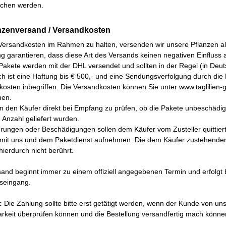
ichen werden.
anzenversand / Versandkosten
Versandkosten im Rahmen zu halten, versenden wir unsere Pflanzen a
g garantieren, dass diese Art des Versands keinen negativen Einfluss au
Pakete werden mit der DHL versendet und sollten in der Regel (in De
ch ist eine Haftung bis € 500,- und eine Sendungsverfolgung durch di
osten inbegriffen. Die Versandkosten können Sie unter www.taglilien-g
men.
en den Käufer direkt bei Empfang zu prüfen, ob die Pakete unbeschädigt
n Anzahl geliefert wurden.
erungen oder Beschädigungen sollen dem Käufer vom Zusteller quittier
 mit uns und dem Paketdienst aufnehmen. Die dem Käufer zustehenden
ierdurch nicht berührt.
and beginnt immer zu einem offiziell angegebenen Termin und erfolgt
seingang.
:
Die Zahlung sollte bitte erst getätigt werden, wenn der Kunde von uns 
arkeit überprüfen können und die Bestellung versandfertig mach könne