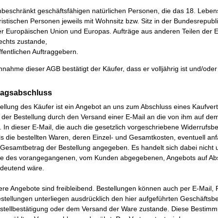
nbeschränkt geschäftsfähigen natürlichen Personen, die das 18. Lebens
ristischen Personen jeweils mit Wohnsitz bzw. Sitz in der Bundesrepub
er Europäischen Union und Europas. Aufträge aus anderen Teilen der 
echts zustande,
fentlichen Auftraggebern.
nahme dieser AGB bestätigt der Käufer, dass er volljährig ist und/oder 
tragsabschluss
ellung des Käufer ist ein Angebot an uns zum Abschluss eines Kaufve
 der Bestellung durch den Versand einer E-Mail an die von ihm auf de
 In dieser E-Mail, die auch die gesetzlich vorgeschriebene Widerrufsb
s die bestellten Waren, deren Einzel- und Gesamtkosten, eventuell an
Gesamtbetrag der Bestellung angegeben. Es handelt sich dabei nicht u
 des vorangegangenen, vom Kunden abgegebenen, Angebots auf Absc
edeutend wäre.
ere Angebote sind freibleibend. Bestellungen können auch per E-Mail
estellungen unterliegen ausdrücklich den hier aufgeführten Geschäfts
estellbestätigung oder dem Versand der Ware zustande. Diese Bestimm