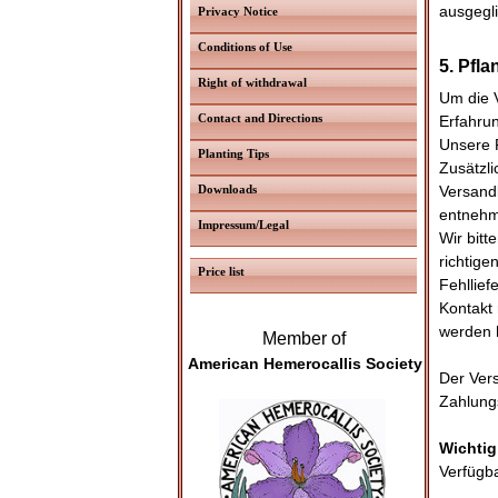
ausgegl
Privacy Notice
Conditions of Use
5. Pfl
Right of withdrawal
Um die 
Contact and Directions
Erfahrun
Unsere 
Planting Tips
Zusätzli
Downloads
Versandk
entneh
Impressum/Legal
Wir bitt
richtige
Price list
Fehllief
Kontakt
werden h
Member of
American Hemerocallis Society
Der Vers
Zahlung
Wichtig
Verfügb