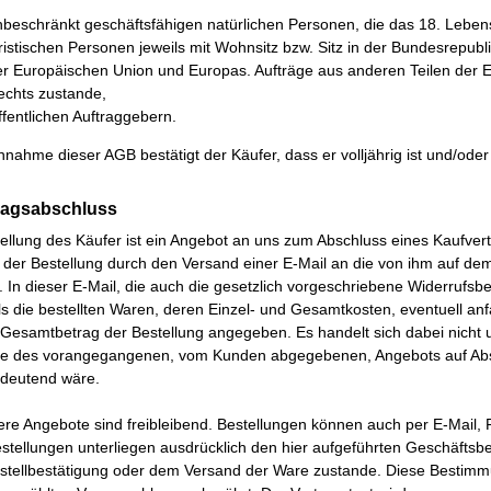
nbeschränkt geschäftsfähigen natürlichen Personen, die das 18. Lebens
ristischen Personen jeweils mit Wohnsitz bzw. Sitz in der Bundesrepub
er Europäischen Union und Europas. Aufträge aus anderen Teilen der 
echts zustande,
fentlichen Auftraggebern.
nahme dieser AGB bestätigt der Käufer, dass er volljährig ist und/oder 
tragsabschluss
ellung des Käufer ist ein Angebot an uns zum Abschluss eines Kaufve
 der Bestellung durch den Versand einer E-Mail an die von ihm auf de
 In dieser E-Mail, die auch die gesetzlich vorgeschriebene Widerrufsb
s die bestellten Waren, deren Einzel- und Gesamtkosten, eventuell an
Gesamtbetrag der Bestellung angegeben. Es handelt sich dabei nicht u
 des vorangegangenen, vom Kunden abgegebenen, Angebots auf Absc
edeutend wäre.
ere Angebote sind freibleibend. Bestellungen können auch per E-Mail
estellungen unterliegen ausdrücklich den hier aufgeführten Geschäfts
estellbestätigung oder dem Versand der Ware zustande. Diese Bestimm