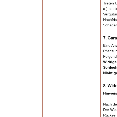
Treten U
a.) so s
Vergütu
Nachfris
Schaden
7. Gar
Eine An
Pflanzun
Folgend
Widrige
Schlech
Nicht g
8. Wide
Hinweis
Nach de
Der Wid
Rücksend