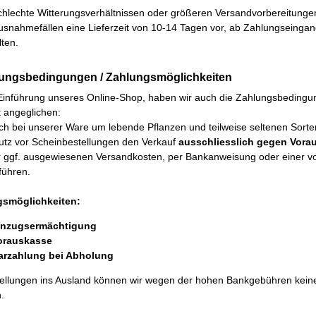
hlechte Witterungsverhältnissen oder größeren Versandvorbereitungen 
usnahmefällen eine Lieferzeit von 10-14 Tagen vor, ab Zahlungseingan
ten.
lungsbedingungen / Zahlungsmöglichkeiten
Einführung unseres Online-Shop, haben wir auch die Zahlungsbedingun
 angeglichen:
ch bei unserer Ware um lebende Pflanzen und teilweise seltenen Sorten 
utz vor Scheinbestellungen den Verkauf
ausschliesslich gegen Vora
r ggf. ausgewiesenen Versandkosten, per Bankanweisung oder einer von 
führen.
gsmöglichkeiten:
inzugsermächtigung
orauskasse
arzahlung bei Abholung
tellungen ins Ausland können wir wegen der hohen Bankgebühren kein
.