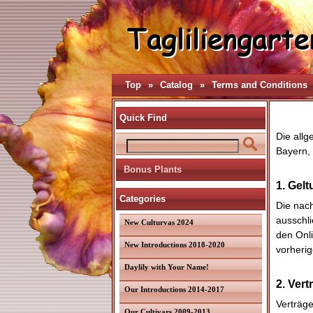
Top
»
Catalog
»
Terms and Conditions
Quick Find
Die all
Bayern,
Bonus Plants
1. Gel
Categories
Die nac
ausschl
New Culturvas 2024
den Onl
New Introductions 2018-2020
vorheri
Daylily with Your Name!
2. Vert
Our Introductions 2014-2017
Verträge
Our Cultivars 2009-2013