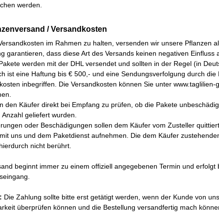
ichen werden.
anzenversand / Versandkosten
Versandkosten im Rahmen zu halten, versenden wir unsere Pflanzen a
g garantieren, dass diese Art des Versands keinen negativen Einfluss au
Pakete werden mit der DHL versendet und sollten in der Regel (in De
ch ist eine Haftung bis € 500,- und eine Sendungsverfolgung durch di
osten inbegriffen. Die Versandkosten können Sie unter www.taglilien-g
men.
en den Käufer direkt bei Empfang zu prüfen, ob die Pakete unbeschädigt
n Anzahl geliefert wurden.
erungen oder Beschädigungen sollen dem Käufer vom Zusteller quittier
 mit uns und dem Paketdienst aufnehmen. Die dem Käufer zustehenden
ierdurch nicht berührt.
and beginnt immer zu einem offiziell angegebenen Termin und erfolgt
seingang.
:
Die Zahlung sollte bitte erst getätigt werden, wenn der Kunde von uns 
arkeit überprüfen können und die Bestellung versandfertig mach könne