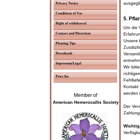
ausgegl
Privacy Notice
Conditions of Use
5. Pfl
Right of withdrawal
Um die 
Contact and Directions
Erfahrun
Unsere 
Planting Tips
Zusätzli
Downloads
Versandk
entneh
Impressum/Legal
Wir bitt
richtige
Price list
Fehllief
Kontakt
werden h
Member of
American Hemerocallis Society
Der Vers
Zahlung
Wichtig
Verfügb