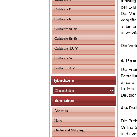
freiwill
per E-Ma
Cultivars P
Der Vert
Cultivars R
vergriff
anbieten
Cultivars Sa-So
unverzüg
Cultivars Sp-Sz
Die Vert
Cultivars T/U/V
Cultivars W
4. Prei
Cultivars X-Z
Die Prei
Bestellu
Hybridizers
unserem 
Lieferu
Deutsch
Information
Alle Pre
About us
Die Prei
News
Online-S
Order and Shipping
und even