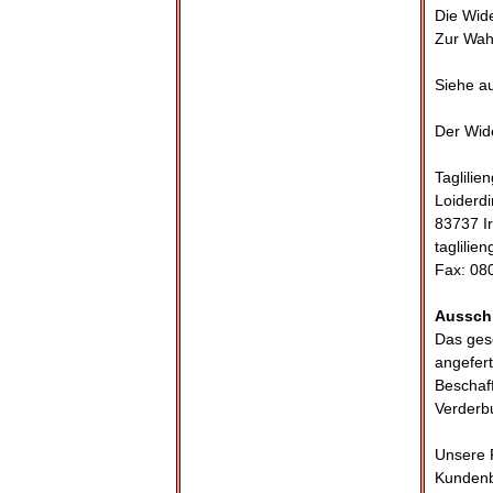
Die Wide
Zur Wahr
Siehe a
Der Wide
Taglili
Loiderdi
83737 I
taglilie
Fax: 08
Ausschl
Das gese
angefert
Beschaff
Verderbu
Unsere P
Kundenbe