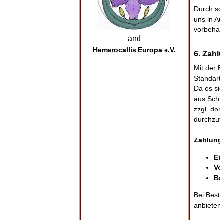
Durch sc
uns in A
vorbehal
and
Hemerocallis Europa e.V.
6. Zah
Mit der 
Standart
Da es si
aus Sch
zzgl. de
durchzu
Zahlun
E
V
B
Bei Bes
anbieten