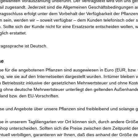
ig gewählten Vorauszahlung unberührt. Der Vertragstext wird von uns g
il zugesandt. Jederzeit sind die Allgemeinen Geschäftsbedingungen a
ragsschluss erfolgt unter dem Vorbehalt der Verfügbarkeit der Pflanzen.
en sein, werden wir – soweit verfügbar – dem Kunden telefonisch oder sc
. Sollte sich der Kunde nicht für eine Ersatzsorte entscheiden wollen,
lich erstattet.
ragssprache ist Deutsch.
se
se für die angebotenen Pflanzen sind ausgewiesen in Euro (EUR, bzw. €
ng, wie sie auf den Internetseiten dargestellt wurden. Irrtümer bleiben
Betriebssitz inklusive der gesetzlichen Mehrwertsteuer und ohne Kos
ng ohne deutsche Mehrwertsteuer unterliegt den geltenden Außenhan
land bzw. den EU-Vorschriften.
ise und Angebote über unsere Pflanzen sind freibleibend und solange g
se in unserem Tagliliengarten vor Ort können sich, durch andere Grö
hop unterscheiden. Sollten sich die Preise zwischen dem Zeitpunkt de
tuell verbilligen, garantieren wir Ihnen, daß dies anhand der Größe d