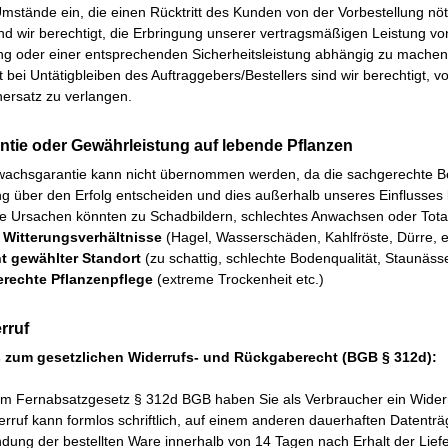
mstände ein, die einen Rücktritt des Kunden von der Vorbestellung nöti
ind wir berechtigt, die Erbringung unserer vertragsmäßigen Leistung v
ng oder einer entsprechenden Sicherheitsleistung abhängig zu mach
t bei Untätigbleiben des Auftraggebers/Bestellers sind wir berechtigt, 
ersatz zu verlangen.
antie oder Gewährleistung auf lebende Pflanzen
wachsgarantie kann nicht übernommen werden, da die sachgerechte 
g über den Erfolg entscheiden und dies außerhalb unseres Einflusses l
e Ursachen könnten zu Schadbildern, schlechtes Anwachsen oder Totala
 Witterungsverhältnisse
(Hagel, Wasserschäden, Kahlfröste, Dürre, e
t gewählter Standort
(zu schattig, schlechte Bodenqualität, Staunässe
erechte Pflanzenpflege
(extreme Trockenheit etc.)
rruf
 zum gesetzlichen Widerrufs- und Rückgaberecht (BGB § 312d):
m Fernabsatzgesetz § 312d BGB haben Sie als Verbraucher ein Widerr
erruf kann formlos schriftlich, auf einem anderen dauerhaften Daten
ung der bestellten Ware innerhalb von 14 Tagen nach Erhalt der Liefe