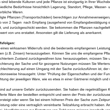
 sind lebende Kulturen und jede Pflanze ist einzigartig in Ihrer Wuch
iedliche Bedürfnisse hinsichtlich Lagerung, Standort, Pflege, Wasser
erbliche Waren.
igte Pflanzen (Transportschäden) berechtigen zur Annahmeverweigeru
lb von 2 Tagen nach Empfang (ausgehend von Empfangsbestätigung od
ilt, und zurückgeschickt werden. Sie bekommen die Pflanzen nachgeli
wert von uns erstattet. Ansonsten gilt die Lieferung als anerkannt.
fsfolgen:
e eines wirksamen Widerrufs sind die beiderseits empfangenen Leistu
n (z.B. Zinsen) herauszugeben. Können Sie uns die empfangene Pflanze
echtertem Zustand zurückgewähren bzw. herauszugeben, müssen Sie uns
echterung der Sache und für gezogene Nutzungen müssen Sie Wertersat
chlechterung auf einen Umgang mit der Sache zurückzuführen ist, der
tionsweise hinausgeht. Unter "Prüfung der Eigenschaften und der Fun
tung der jeweiligen Ware, wie es etwa in einer Gärtnerei möglich und üb
sind auf unsere Gefahr zurückzusenden. Sie haben die regelmäßigen 
eferte Ware der bestellten entspricht und wenn der Preis der zurückz
ersteigt oder wenn Sie bei einem höheren Preis der Sache zum Zeitpun
stung oder eine vertraglich vereinbarte Teilzahlung erbracht haben. An