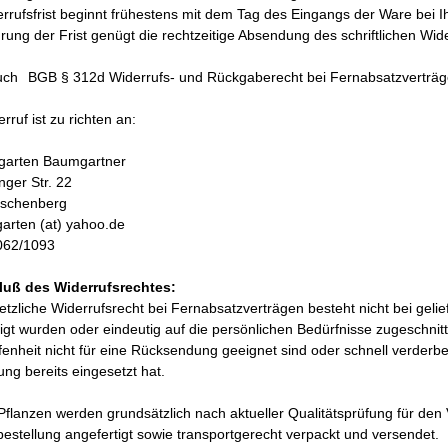
rrufsfrist beginnt frühestens mit dem Tag des Eingangs der Ware bei I
ung der Frist genügt die rechtzeitige Absendung des schriftlichen Wi
uch
BGB § 312d Widerrufs- und Rückgaberecht bei Fernabsatzverträg
rruf ist zu richten an:
engarten Baumgartner
nger Str. 22
rschenberg
ngarten (at) yahoo.de
062/1093
uß des Widerrufsrechtes:
tzliche Widerrufsrecht bei Fernabsatzverträgen besteht nicht bei geli
igt wurden oder eindeutig auf die persönlichen Bedürfnisse zugeschnitt
enheit nicht für eine Rücksendung geeignet sind oder schnell verderb
ng bereits eingesetzt hat.
flanzen werden grundsätzlich nach aktueller Qualitätsprüfung für den 
stellung angefertigt sowie transportgerecht verpackt und versendet.