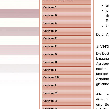
u
Cultivars A
ju
Cultivars B
d
R
Cultivars C
Öf
Cultivars D
Durch An
Cultivars E
3. Ver
Cultivars F
Die Best
Cultivars G
Eingang
Cultivars H
Adresse.
nochmal
Cultivars I
und der 
Cultivars J/K
Annahme
gleichb
Cultivars L
Cultivars M
Alle uns
diese B
Cultivars N
einer B
Cultivars O