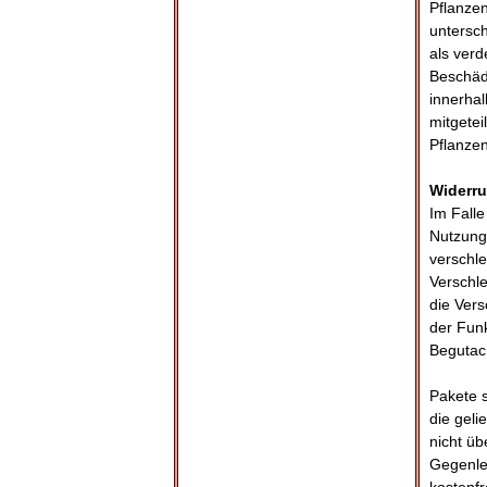
Pflanzen
untersch
als verd
Beschäd
innerha
mitgete
Pflanzen
Widerru
Im Fall
Nutzunge
verschl
Verschl
die Vers
der Funk
Begutach
Pakete 
die geli
nicht üb
Gegenlei