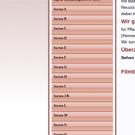
mit Bil
Neuzüc
Sorten A
dabei 
Sorten B
Wir g
Sorten C
für Pfl
(Hemer
Sorten D
Wir tu
Sorten E
Überz
Sehen 
Sorten F
Sorten G
Filmb
Sorten H
Sorten I
Sorten J/K
Sorten L
Sorten M
Sorten N
Sorten O