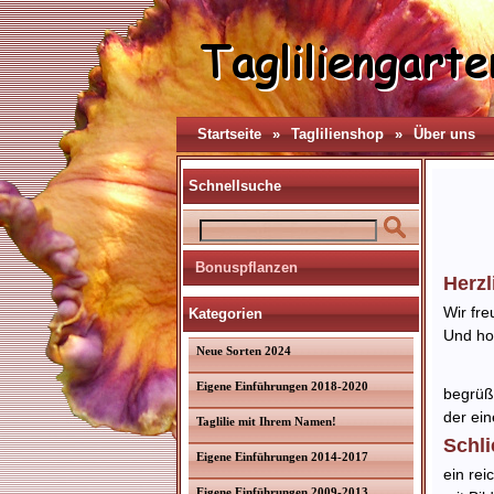
Startseite
»
Taglilienshop
»
Über uns
Schnellsuche
Bonuspflanzen
Herzl
Wir fre
Kategorien
Und hof
Neue Sorten 2024
Eigene Einführungen 2018-2020
begrüß
der ein
Taglilie mit Ihrem Namen!
Schli
Eigene Einführungen 2014-2017
ein rei
Eigene Einführungen 2009-2013